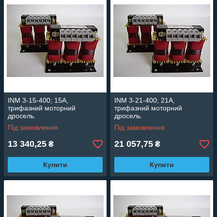
Стабільна робота: Забезпечує стабільні умови роботи
двигуна, що призводить до точної роботи та надійності
системи.
INM 3-15-400; 15А,
INM 3-21-400; 21А,
трифазний моторний
трифазний моторний
дросель.
дросель.
Під замовлення
Під замовлення
13 340,25
21 057,75
₴
₴
Купити
Купити