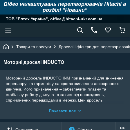
Відео налаштувань перетворювачів Hitachi в
розділі "Новини"
ТОВ "Елтех Україна", office@hitachi-ukr.com.ua
Товари та послуги
Дроселі і фільтри для перетворювачі
Моторні дроселі INDUCTO
Моторний дросель INDUCTO INM призначений для зниження
перенапруг та гармонік у ланцюгах живлення асинхронних
двигунів. Його призначення – забезпечити плавну та
стабільну роботу двигуна та захист від пошкоджень,
спричинених перешкодами в мережі. Цей дросель
використовується в різних промислових та комерційних
Показати все
установках, де потрібна надійність та енергоефективність.
Конструкція та застосування
:
Дросель INM має міцну конструкцію з обмоткою,
Сортування
0
Фільтри