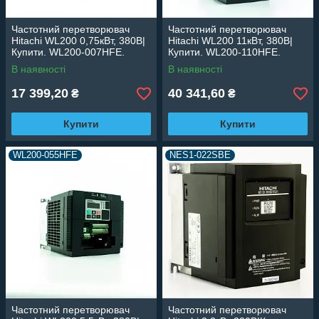
Частотний перетворювач
Частотний перетворювач
Hitachi WL200 0,75кВт, 380В|
Hitachi WL200 11кВт, 380В|
Купити. WL200-007HFE.
Купити. WL200-110HFE.
Частотник Hitachi 0,75кВт для
Частотник Hitachi 11кВт для
В наявності
В наявності
точного керування двигуном.
точного керування двигуном.
17 399,20
40 341,60
₴
₴
Купити
Купити
WL200-055HFE
NES1-022SBE
Частотний перетворювач
Частотний перетворювач