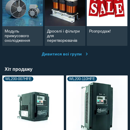
Модуль
Дроселі і фільтри
Розпродаж!
примусового
для
охолодження
перетворювачів
електродвигуна
частоти
Дивитися всі групи
Хіт продажу
WL200-007HFE
WL200-110HFE