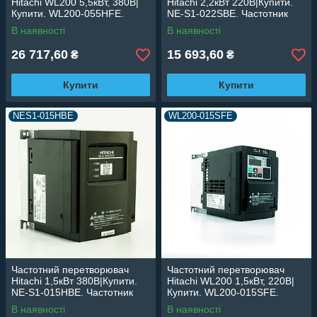
Hitachi WL200 5,5кВт, 380В|
Hitachi 2,2кВт 220В|Купити.
Купити. WL200-055HFE.
NE-S1-022SBE. Частотник
Частотник Hitachi 5,5кВт для
Hitachi NE-S1 2,2кВт для
В наявності
В наявності
точного керування двигуном.
асинхронних
електродвигунів.
26 717,60
15 693,60
₴
₴
Купити
Купити
NES1-015НBE
WL200-015SFE
Частотний перетворювач
Частотний перетворювач
Hitachi 1,5кВт 380В|Купити.
Hitachi WL200 1,5кВт, 220В|
NE-S1-015HBE. Частотник
Купити. WL200-015SFE.
Hitachi NE-S1 1,5кВт для
Частотник Hitachi 1,5кВт для
В наявності
В наявності
асинхронних
точного керування двигуном.