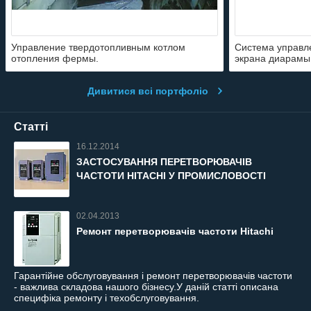
Управление твердотопливным котлом
Система управл
отопления фермы.
экрана диарамы 
преобразователе
Дивитися всі портфоліо
Статті
16.12.2014
ЗАСТОСУВАННЯ ПЕРЕТВОРЮВАЧІВ
ЧАСТОТИ HITACHI У ПРОМИСЛОВОСТІ
02.04.2013
Ремонт перетворювачів частоти Hitachi
Гарантійне обслуговування і ремонт перетворювачів частоти
- важлива складова нашого бізнесу.У даній статті описана
специфіка ремонту і техобслуговування.