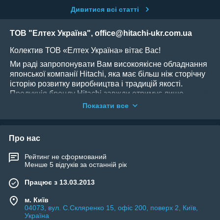
Дивитися всі статті
ТОВ "Елтех Україна", office@hitachi-ukr.com.ua
Колектив ТОВ «Елтех Україна» вітає Вас!
Ми раді запропонувати Вам високоякісне обладнання
японської компанії Hitachi, яка має більш ніж сторічну
історію розвитку виробництва і традицій якості.
Продукція бренду
Hitachi
завжди отримує лише
найвищі оцінки користувачів і є еталоном бездоганної
Показати все
якості.
ТОВ «Елтех Україна» засновано в 2003 році як спільне
підприємство з українськими і іноземними
Про нас
інвестиціями як офіційний дистриб'ютор підрозділу
Hitachi Industrial Equipment Systems Co Ltd.
Рейтинг не сформований
Менше 5 відгуків за останній рік
Наші основні види діяльності:
Працює з 13.03.2013
Продаж перетворювачів частоти марки
HITACHI
.
м. Київ
Продаж вільно програмованих контролерів
04073, вул. C.Скляренко 15, офіс 200, поверх 2, Київ,
Україна
марки
HITACHI
.