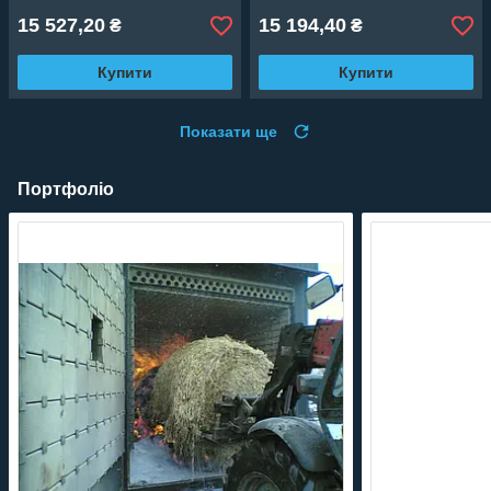
електродвигунів.
15 527,20
15 194,40
₴
₴
Купити
Купити
Показати ще
Портфоліо