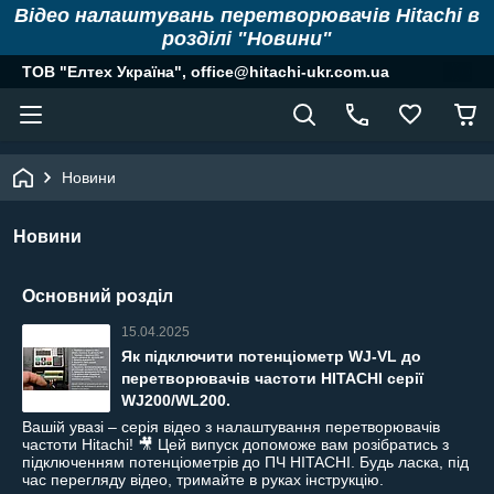
Відео налаштувань перетворювачів Hitachi в
розділі "Новини"
ТОВ "Елтех Україна", office@hitachi-ukr.com.ua
Новини
Новини
Основний розділ
15.04.2025
Як підключити потенціометр WJ-VL до
перетворювачів частоти HITACHI серії
WJ200/WL200.
Вашій увазі – серія відео з налаштування перетворювачів
частоти Hitachi! 🎥 Цей випуск допоможе вам розібратись з
підключенням потенціометрів до ПЧ HITACHI. Будь ласка, під
час перегляду відео, тримайте в руках інструкцію.