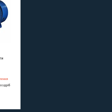
ги
лення
роздріб