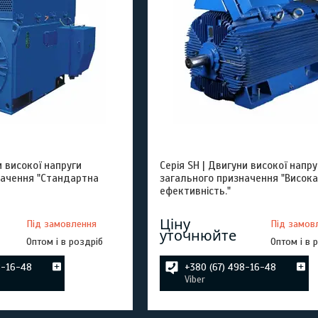
и високої напруги
Серія SH | Двигуни високої напру
начення "Стандартна
загального призначення "Висока
ефективність."
Ціну
Під замовлення
Під замов
уточнюйте
Оптом і в роздріб
Оптом і в 
8-16-48
+380 (67) 498-16-48
Viber