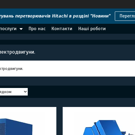
увань перетворювачів Hitachi в розділі "Новини"
Перегл
 послуги
Про нас
Контакти
Наші роботи
лектродвигуни.
ктродвигуни.