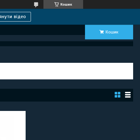
Кошик
янути відео
Кошик