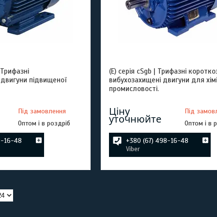
 Трифазні
(E) серія cSgb | Трифазні коротк
 двигуни підвищеної
вибухозахищені двигуни для хімі
промисловості.
Ціну
Під замовлення
Під замов
уточнюйте
Оптом і в роздріб
Оптом і в 
8-16-48
+380 (67) 498-16-48
Viber