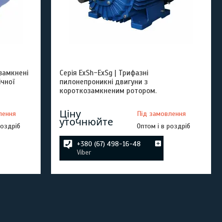
озамкнені
Серія ExSh-ExSg | Трифазні
чної
пилонепроникні двигуни з
короткозамкненим ротором.
Ціну
лення
Під замовлення
уточнюйте
роздріб
Оптом і в роздріб
+380 (67) 498-16-48
Viber