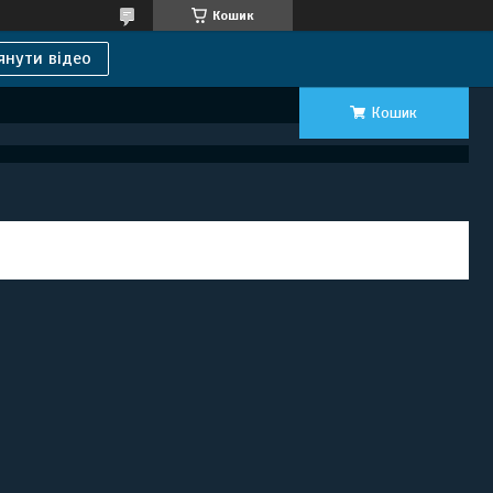
Кошик
янути відео
Кошик