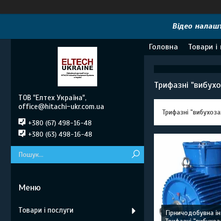
Відео налашт
Головна
Товари і
Трифазні "вибух
ТОВ "Елтех Україна",
office@hitachi-ukr.com.ua
Трифазні "вибухоз
+380 (67) 498-16-48
+380 (63) 498-16-48
Товари і послуги
Гірничодобувна ін