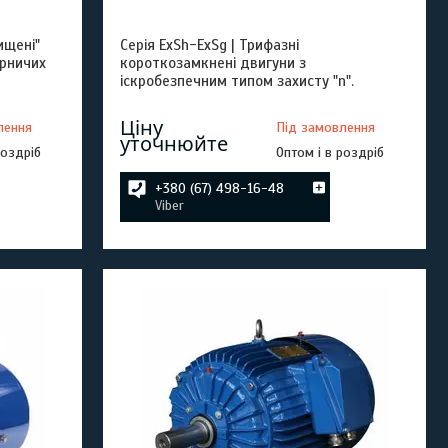
ищені"
Серія ExSh-ExSg | Трифазні
ірничих
короткозамкнені двигуни з
іскробезпечним типом захисту "n".
Ціну
лення
Під замовлення
уточнюйте
роздріб
Оптом і в роздріб
+380 (67) 498-16-48
Viber