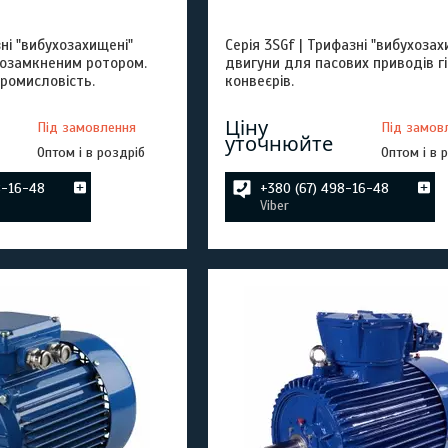
зні "вибухозахищені"
Серія 3SGf | Трифазні "вибухозах
козамкненим ротором.
двигуни для пасових приводів г
ромисловість.
конвеєрів.
Ціну
Під замовлення
Під замов
уточнюйте
Оптом і в роздріб
Оптом і в 
8-16-48
+380 (67) 498-16-48
Viber