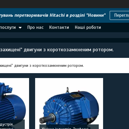
увань перетворювачів Hitachi в розділі "Новини"
Перегл
 послуги
Про нас
Контакти
Наші роботи
озахищені" двигуни з короткозамкненим ротором.
ахищені" двигуни з короткозамкненим ротором
.
дустрія.