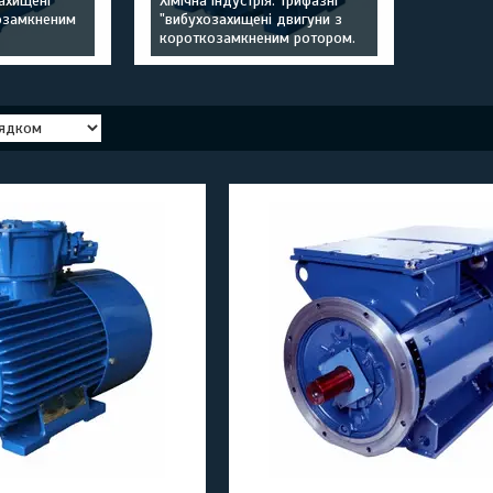
ахищені
Хімічна індустрія. Трифазні
озамкненим
"вибухозахищені двигуни з
короткозамкненим ротором.