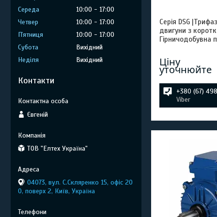
Середа
10:00
17:00
Серія DSG |Трифа
Четвер
10:00
17:00
двигуни з корот
Пʼятниця
10:00
17:00
Гірничодобувна п
Субота
Вихідний
Ціну
Неділя
Вихідний
уточнюйте
Контакти
+380 (67) 49
Viber
Євгеній
ТОВ "Елтех Україна"
04073, вул. C.Скляренко 15, офіс 20
0, поверх 2, Київ, Україна