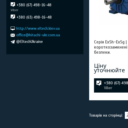
+380 (67) 498-16-48
Viber
+380 (63) 498-16-48
http://www.eltech.kiev.ua
office@hitachi-ukr.com.ua
@EltechUkraine
Серія ExSh-ExSg |
короткозамкнені
безпеки.
Ціну
уточнюйте
+380 (67) 49
Viber