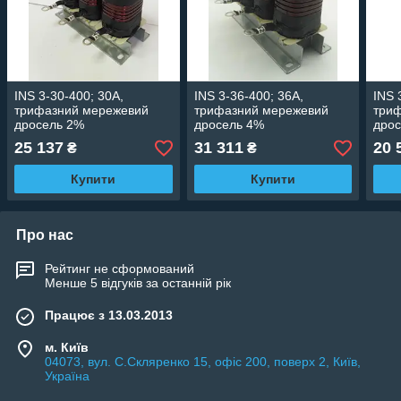
INS 3-30-400; 30А,
INS 3-36-400; 36А,
INS 
трифазний мережевий
трифазний мережевий
три
дросель 2%
дросель 4%
дро
25 137
31 311
20 
₴
₴
Купити
Купити
Про нас
Рейтинг не сформований
Менше 5 відгуків за останній рік
Працює з 13.03.2013
м. Київ
04073, вул. C.Скляренко 15, офіс 200, поверх 2, Київ,
Україна