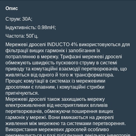
Опис
Струм: 30А;
Індуктивність: 0.98mH;
Частота: 50Гц.
Мережеві дроселі INDUCTO 4% використовуються для
фільтрації вищих гармонік і запобігання їх
потраплянню в мережу. Трифазні мережеві дроселі
обмежують швидкість пускового струму в системі
приводу та комутаційні взаємодії перетворювачів, що
живляться від одного й того ж трансформатора.
Процес комутації в системах із мережевими
дроселями є плавним, і комутаційні стрибки
пригнічуються.
Мережеві дроселі також захищають мережу
електроживлення від несприятливих впливів
перетворювачів, обмежуючи поширення вищих
гармонік у мережі. Вони вмикаються на джерелі
живлення між мережею та системами перетворення.
Використання мережевих дроселей особливо
рекомендується у разі під'єднання декількох інверторів