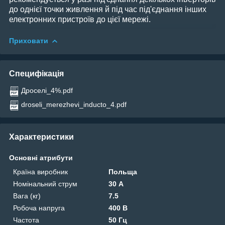
до однієї точки живлення й під час під'єднання інших
електронних пристроїв до цієї мережі.
Приховати
Специфікація
Дроселі_4%.pdf
droseli_merezhevi_inducto_4.pdf
Характеристики
Основні атрибути
Країна виробник
Польща
Номінальний струм
30 А
Вага (кг)
7.5
Робоча напруга
400 В
Частота
50 Гц