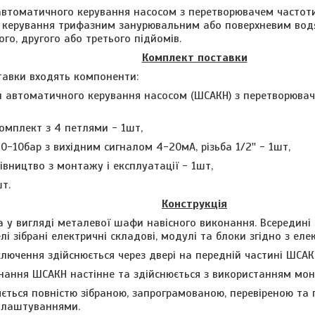
втоматичного керування насосом з перетворювачем частоти 
 керування трифазним занурювальним або поверхневим вод
ого, другого або третього підйомів.
Комплект поставки
тавки входять компоненти:
и автоматичного керування насосом (ШСАКН) з перетворюва
омплект з 4 петлями - 1шт,
 0-10бар з вихідним сигналом 4-20мА, різьба 1/2'' - 1шт,
рівництво з монтажу і експлуатації - 1шт,
шт.
Конструкція
а
у вигляді металевої шафи навісного виконання. Всередині
і зібрані електричні складові, модулі та блоки згідно з ел
лючення здійснюється через двері на передній частині ШСАК
ання ШСАКН настінне та здійснюється з використанням мон
ється повністю зібран
ою
, запрограмован
ою
, перевірен
ою
та 
алаштуваннями.