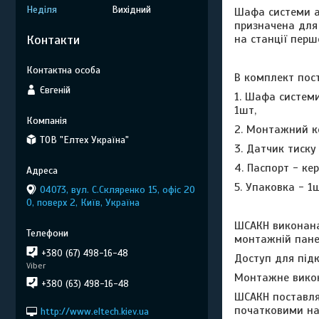
Неділя
Вихідний
Шафа системи а
призначена для
Контакти
на станції перш
В комплект пос
Євгеній
1. Шафа систем
1шт,
2. Монтажний к
ТОВ "Елтех Україна"
3. Датчик тиску
4. Паспорт - ке
5. Упаковка - 1
04073, вул. C.Скляренко 15, офіс 20
0, поверх 2, Київ, Україна
ШСАКН виконан
монтажній панел
+380 (67) 498-16-48
Доступ для підк
Viber
Монтажне викон
+380 (63) 498-16-48
ШСАКН поставля
початковими н
http://www.eltech.kiev.ua