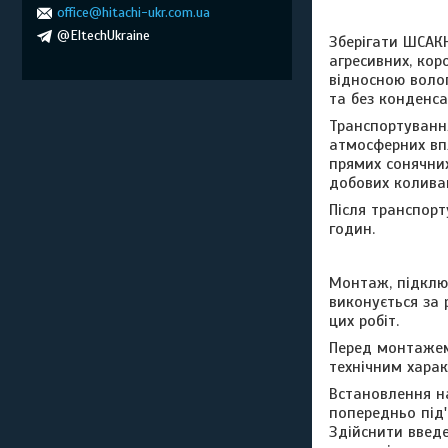
office@hitachi-ukr.com.ua
@EltechUkraine
Зберігати ШСАКН
агресивних, кор
відносною воло
та без конденса
Транспортуванн
атмосферних впл
прямих сонячних
добових коливан
Після транспор
годин.
Монтаж, підклю
виконується за 
цих робіт.
Перед монтажем
технічним харак
Встановлення на
попередньо під'
Здійснити введ