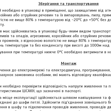
Зберігання та транспортування
 необхідно в упаковці в приміщенні, що захищатиме від атм
озійних або отруйних речовин та їх випаровувань, пилу, прям
гістю не вище 80% з температурою від -20°С до +50°С без 
ту.
я має здійснюватись в упаковці будь-яким видом транспорту
ивів та опадів, агресивних, корозійних або отруйних речовин
 променів, з відносною вологістю не вище 80% з температур
ь температури та без конденсату при висоті до 1000м над 
тування при температурі нижче 0°С необхідно витримати в 
Монтаж
чення до електромережі та електродвигуна, програмування,
рахунок замовника особами, які мають відповідну кваліфіка
 необхідно перевірити відповідність напруги живлення та 
теристикам ШСАКН, що зазначені в паспорті.
 місце експлуатації здійснюється шляхом навішування та фі
єднані до шафи петлі. Здійснити під'єднання зовнішнього б
ення в шафу та підключення проводів живлення, проводів д