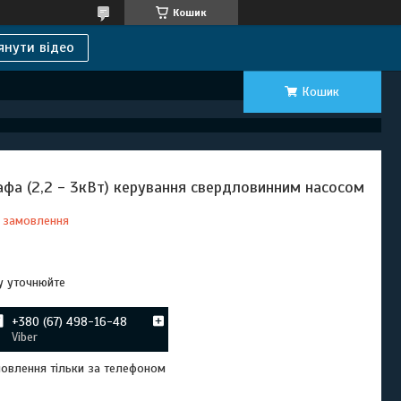
Кошик
янути відео
Кошик
фа (2,2 - 3кВт) керування свердловинним насосом
 замовлення
Відправка з 20 вересня 2026
у уточнюйте
+380 (67) 498-16-48
Viber
овлення тільки за телефоном