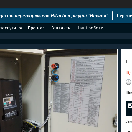
увань перетворювачів Hitachi в розділі "Новини"
Перегл
 послуги
Про нас
Контакти
Наші роботи
Ша
Під
Цін
Зам