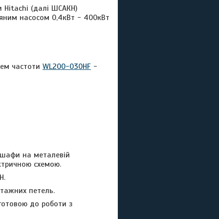
Hitachi (далі ШСАКН)
яним насосом 0,4кВт - 400кВт
чем частоти
WL200-030HF
-
 шафи на металевій
ектричною схемою.
Н.
тажних петель.
готов
ою
до роботи з