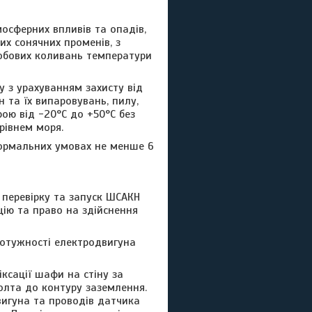
осферних впливів та опадів,
их сонячних променів, з
добових коливань температури
 з урахуванням захисту від
 та їх випаровувань, пилу,
ою від -20°С до +50°С без
рівнем моря.
нормальних умовах не менше 6
 перевірку та запуск ШСАКН
цію та право на здійснення
потужності електродвигуна
ксації шафи на стіну за
олта до контуру заземлення.
вигуна та проводів датчика