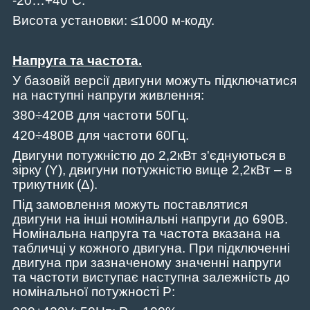
-20…+40˚C.
Висота установки: ≤1000 м-коду.
Напруга та частота
.
У базовій версії двигуни можуть підключатися
на наступні напруги живлення:
380÷420В для частоти 50Гц.
420÷480В для частоти 60Гц.
Двигуни потужністю до 2,2кВт з'єднуються в
зірку (Y), двигуни потужністю вище 2,2кВт – в
трикутник (Δ).
Під замовлення можуть поставлятися
двигуни на інші номінальні напруги до 690В.
Номінальна напруга та частота вказана на
табличці у кожного двигуна. При підключенні
двигуна при зазначеному значенні напруги
та частоти виступає наступна залежність до
номінальної потужності P: