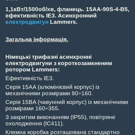
1,1кВт/1500об/хв, фланець. 15AA-90S-4-В5,
ефективність IE3. Асинхронний
електродвигун
Lammers.
Загальна інформація.
Німецькі трифазні асинхронні
електродвигуни з короткозамкненим
ротором Lammers:
Ефективність IE3.
Серія 15AA (алюмінієвий корпус) із
механічними розмірами 80÷160.
Серія 15BA (чавунний корпус) із механічними
розмірами 160÷355.
З закритим виконанням (IP55)
,
повітряне
охолодження (IC411).
Клемна коробка розташована стандартно