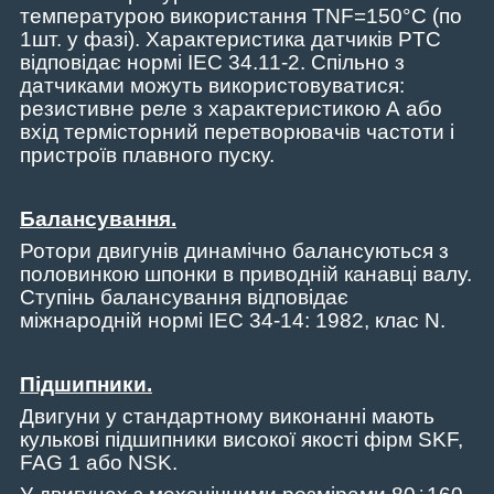
температурою використання
TNF
=150°
C
(по
1шт. у фазі).
Характеристика датчиків PTC
відповідає нормі IEC 34.11-2. Спільно з
датчиками можуть використовуватися:
резистивне реле з характеристикою А або
вхід термісторний перетворювачів частоти і
пристроїв плавного пуску.
Балансування
.
Ротори двигунів динамічно балансуються з
половинкою шпонки в приводній канавці валу.
Ступінь балансування відповідає
міжнародній нормі IEC 34-14: 1982, клас N.
Підшипники.
Двигуни у стандартному виконанні мають
кулькові підшипники високої якості фірм
SKF
,
FAG
1 або
NSK
.