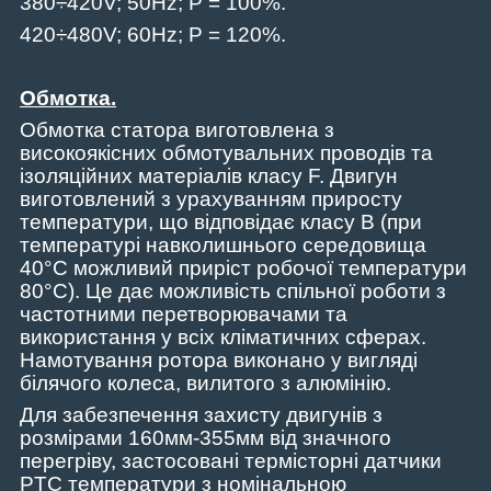
380÷420
V
; 50
Hz
;
P
= 100%.
420÷480
V
; 60
Hz
;
P
= 120%.
Обмотка.
Обмотка статора виготовлена ​​з
високоякісних обмотувальних проводів та
ізоляційних матеріалів класу
F
. Двигун
виготовлений з урахуванням приросту
температури, що відповідає класу
B
(при
температурі навколишнього середовища
40°С можливий приріст робочої температури
80°С).
Це дає можливість спільної роботи з
частотними перетворювачами та
використання у всіх кліматичних сферах.
Намотування ротора виконано у вигляді
біл
я
чого колеса, вилитого з алюмінію.
Для забезпечення захисту двигунів з
розмірами 160мм-355мм від значного
перегріву, застосовані термісторні датчики
PTC
температури з номінальною