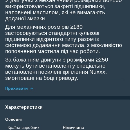
У двигунах з механічними розмірами
80
÷160
використовуються закриті підшипники,
наповнені мастилом
,
які не вимагають
доданої
змазки
.
Для механічних розмірів ≥180
застосовуються стандартні кулькові
підшипники відкритого типу разом із
системою додавання мастила
,
з можливістю
поповнення мастила під час роботи.
За бажанням двигуни з розмірами ≥250
можуть бути встановлені у спеціально
встановлені посилені кріплення Nuxxx,
змонтовані на боці приводу.
Приховати
Характеристики
Основні
Країна виробник
Німеччина