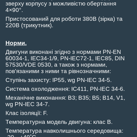
зверху корпусу з можливістю обертання
4×90°.
Пристосований для роботи 380В (зірка) та
220В (трикутник).
Норми.
Двигуни виконані згідно з нормами
PN
-
EN
60034-1,
IEC
34-1/9,
PN
-
IEC
72-1,
IEC
85,
DIN
57530/
VDE
0530, а також з нормами,
пов'язаними з ними та рівнозначними:
Ступінь захисту:
IP
55,
wg
PN
-
IEC
34-5.
Система охолодження: IC411, PN-IEC 34-6.
Механічне виконання:
B
3;
B
35;
B
5;
B
14,
V
1,
wg
PN
-
IEC
34-7.
Клас ізоляції: F.
Температурна модель двигуна: клас B.
Температура навколишнього середовища: