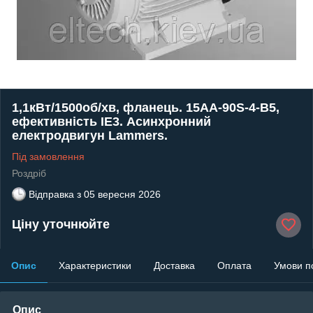
1,1кВт/1500об/хв, фланець. 15AA-90S-4-В5,
ефективність IE3. Асинхронний
електродвигун Lammers.
Під замовлення
Роздріб
Відправка з
05 вересня 2026
Ціну уточнюйте
Опис
Характеристики
Доставка
Оплата
Умови п
Опис