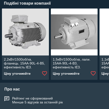
Подібні товари компанії
2,2кВт/1500об/хв,
1,5кВт/1500об/хв, лапи.
1,1к
фланець. 15AA-90L-4-В5,
15AA-90L-4-В3,
15AA
ефективність IE3.
ефективність IE3.
ефек
Асинхронний
Асинхронний
Аси
Ціну уточнюйте
Ціну уточнюйте
Цін
електродвигун Lammers.
електродвигун Lammers.
елек
Про нас
Рейтинг не сформований
Менше 5 відгуків за останній рік