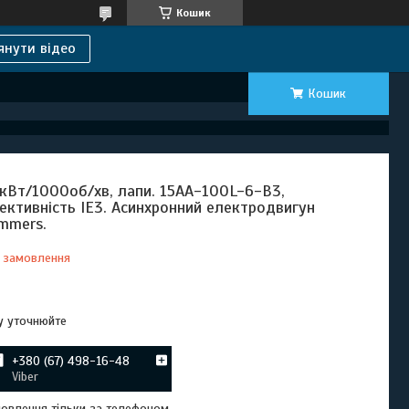
Кошик
янути відео
Кошик
5кВт/1000об/хв, лапи. 15AA-100L-6-В3,
ективність IE3. Асинхронний електродвигун
mmers.
 замовлення
Відправка з 07 вересня 2026
у уточнюйте
+380 (67) 498-16-48
Viber
овлення тільки за телефоном