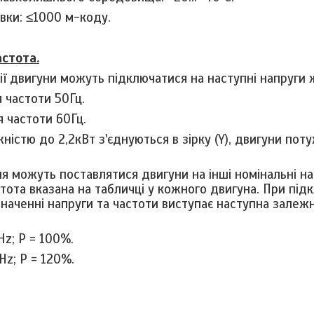
вки: ≤1000 м-коду.
астота
.
сії двигуни можуть підключатися на наступні напруги
 частоти 50Гц.
 частоти 60Гц.
ністю до 2,2кВт з'єднуються в зірку (Y), двигуни пот
я можуть поставлятися двигуни на інші номінальні н
стота вказана на табличці у кожного двигуна. При під
наченні напруги та частоти виступає наступна залежн
Hz
;
P
= 100%.
Hz
;
P
= 120%.