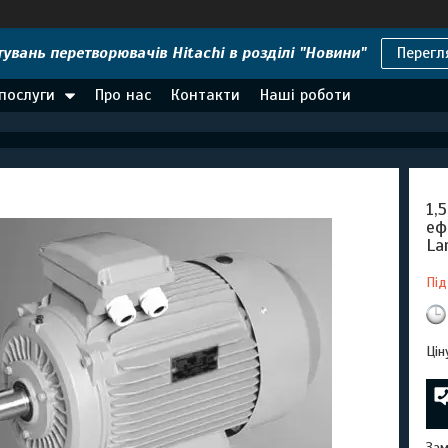
увань перетворювачів Hitachi в розділі "Новини"
Перегл
 послуги
Про нас
Контакти
Наші роботи
1,
еф
La
Під
Цін
Зам