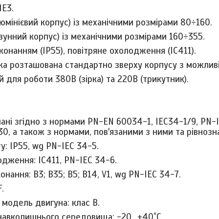
IE3.
люмінієвий корпус) із механічними розмірами 80÷160.
авунний корпус) із механічними розмірами 160÷355.
конанням (IP55)
,
повітряне охолодження (IC411).
а розташована стандартно зверху корпусу з можлив
 для роботи 380В (зірка) та 220В (трикутник).
ані згідно з нормами
PN
-
EN
60034-1,
IEC
34-1/9,
PN
-
0, а також з нормами, пов'язаними з ними та рівнозн
ту:
IP
55,
wg
PN
-
IEC
34-5.
дження: IC411, PN-IEC 34-6.
конання:
B
3;
B
35;
B
5;
B
14,
V
1,
wg
PN
-
IEC
34-7.
F.
модель двигуна: клас B.
навколишнього середовища: -20…+40˚C.