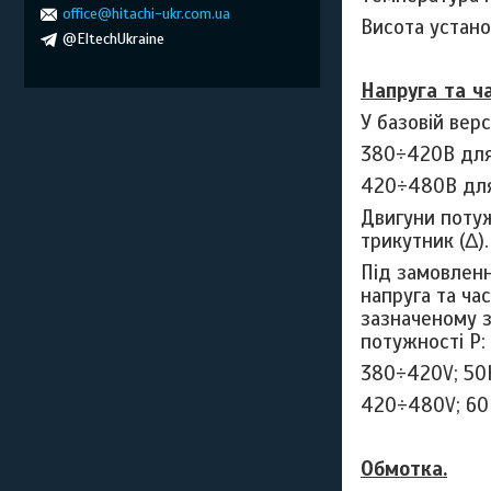
office@hitachi-ukr.com.ua
Висота устано
@EltechUkraine
Напруга та ч
У базовій вер
380÷420В для
420÷480В для
Двигуни потуж
трикутник (Δ).
Під замовленн
напруга та ча
зазначеному з
потужності P:
380÷420
V
; 50
420÷480
V
; 60
Обмотка.