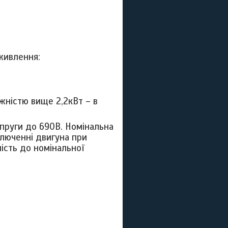
 живлення:
ужністю вище 2,2кВт – в
апруги до 690В. Номінальна
ключенні двигуна при
ість до номінальної