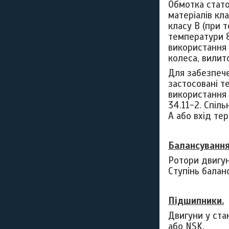
Обмотка стато
матеріалів кл
класу
B
(при т
температури 
використання 
колеса, вилит
Для забезпече
застосовані т
використання
34.11-2. Спіл
А або вхід те
Балансуванн
Ротори двигун
Ступінь балан
Підшипники.
Двигуни у ста
або
NSK
.