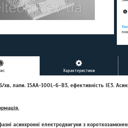
пов
пис
Характеристики
б/хв, лапи. 15AA-100L-6-В3, ефективність IE3. Аси
ормація.
фазні асинхронні електродвигуни з короткозамкне