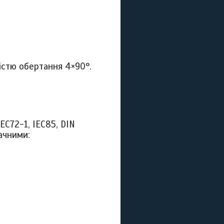
істю обертання 4×90°.
IEC
72-1,
IEC
85,
DIN
ачними: