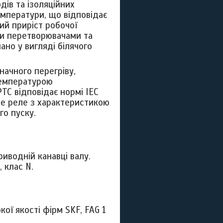
дів та ізоляційних
емператури, що відповідає
й приріст робочої
ми перетворювачами та
ано у вигляді біл
я
чого
начного перегріву,
температурою
TC відповідає нормі IEC
не реле з характеристикою
го пуску.
иводній канавці валу.
 клас N.
кої якості фірм
SKF
,
FAG
1