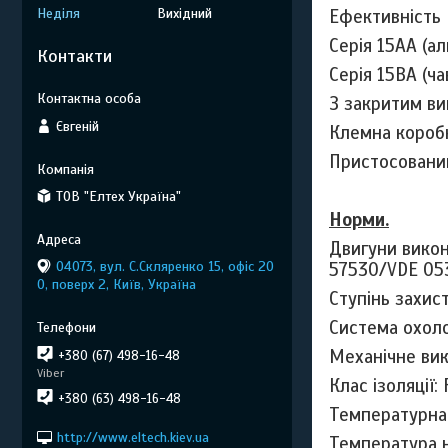
Неділя
Вихідний
Ефективність 
Серія 15AA (а
Контакти
Серія 15BA (ч
З закритим ви
Євгеній
Клемна коробк
Пристосований
ТОВ "Елтех Україна"
Норми.
Двигуни викон
04073, вул. C.Скляренко 15, офіс 20
57530/
VDE
053
0, поверх 2, Київ, Україна
Ступінь захис
Система охоло
Механічне ви
+380 (67) 498-16-48
Viber
Клас ізоляції: 
+380 (63) 498-16-48
Температурна 
http://www.eltech.kiev.ua
Температура 