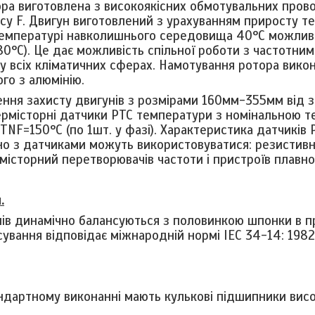
ра виготовлена ​​з високоякісних обмотувальних прово
асу
F
. Двигун виготовлений з урахуванням приросту т
емпературі навколишнього середовища 40°С можливи
80°С).
Це дає можливість спільної роботи з частотни
у всіх кліматичних сферах. Намотування ротора викон
ого з алюмінію.
ння захисту двигунів з розмірами 160мм-355мм від з
ермісторні датчики
PTC
температури з номінальною 
TNF
=150°
C
(по 1шт. у фазі).
Характеристика датчиків P
ьно з датчиками можуть використовуватися: резистив
рмісторний перетворювачів частоти і пристроїв плавно
я
.
ів динамічно балансуються з половинкою шпонки в пр
сування відповідає міжнародній нормі IEC 34-14: 1982,
ндартному виконанні мають кулькові підшипники висо