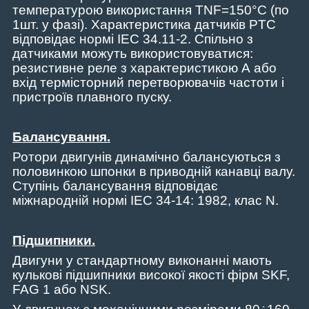
температурою використання
TNF
=150°
C
(по
1шт. у фазі).
Характеристика датчиків PTC
відповідає нормі IEC 34.11-2. Спільно з
датчиками можуть використовуватися:
резистивне реле з характеристикою А або
вхід термісторний перетворювачів частоти і
пристроїв плавного пуску.
Балансування
.
Ротори двигунів динамічно балансуються з
половинкою шпонки в приводній канавці валу.
Ступінь балансування відповідає
міжнародній нормі IEC 34-14: 1982, клас N.
Підшипники.
Двигуни у стандартному виконанні мають
кулькові підшипники високої якості фірм
SKF
,
FAG
1 або
NSK
.