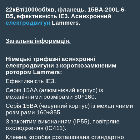
22кВт/1000об/хв, фланець. 15BA-200L-6-
В5, ефективність IE3. Асинхронний
електродвигун
Lammers.
Загальна інформація.
Німецькі трифазні асинхронні
електродвигуни з короткозамкненим
ротором Lammers:
Ефективність IE3.
Серія 15AA (алюмінієвий корпус) із
механічними розмірами 80÷160.
Серія 15BA (чавунний корпус) із механічними
розмірами 160÷355.
З закритим виконанням (IP55)
,
повітряне
охолодження (IC411).
Клемна коробка розташована стандартно