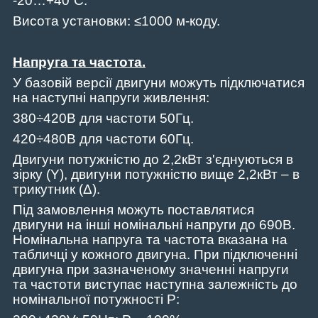
-20…+40˚C.
Висота установки: ≤1000 м-коду.
Напруга та частота
.
У базовій версії двигуни можуть підключатися
на наступні напруги живлення:
380÷420В для частоти 50Гц.
420÷480В для частоти 60Гц.
Двигуни потужністю до 2,2кВт з'єднуються в
зірку (Y), двигуни потужністю вище 2,2кВт – в
трикутник (Δ).
Під замовлення можуть поставлятися
двигуни на інші номінальні напруги до 690В.
Номінальна напруга та частота вказана на
табличці у кожного двигуна. При підключенні
двигуна при зазначеному значенні напруги
та частоти виступає наступна залежність до
номінальної потужності P: