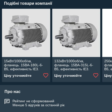
Подібні товари компанії
15кВт/1000об/хв,
132кВт/1000об/хв,
250к
фланець. 15BA-180L-6-
фланець. 15BA-315L-6-
флан
В5, ефективність IE3.
В5, ефективність IE3.
В5, 
Асинхронний
Асинхронний
Аси
Ціну уточнюйте
Ціну уточнюйте
Цін
електродвигун Lammers.
електродвигун Lammers.
елек
Про нас
Рейтинг не сформований
Менше 5 відгуків за останній рік