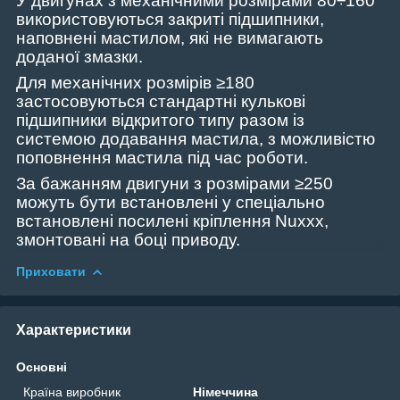
У двигунах з механічними розмірами
80
÷160
використовуються закриті підшипники,
наповнені мастилом
,
які не вимагають
доданої
змазки
.
Для механічних розмірів ≥180
застосовуються стандартні кулькові
підшипники відкритого типу разом із
системою додавання мастила
,
з можливістю
поповнення мастила під час роботи.
За бажанням двигуни з розмірами ≥250
можуть бути встановлені у спеціально
встановлені посилені кріплення Nuxxx,
змонтовані на боці приводу.
Приховати
Характеристики
Основні
Країна виробник
Німеччина