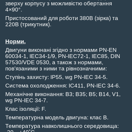
зверху корпусу з можливістю обертання
4×90°.
Пристосований для роботи 380В (зірка) та
220В (трикутник).
Норми.
Двигуни виконані згідно з нормами
PN
-
EN
60034-1,
IEC
34-1/9,
PN
-
IEC
72-1,
IEC
85,
DIN
57530/
VDE
0530, а також з нормами,
пов'язаними з ними та рівнозначними:
Ступінь захисту:
IP
55,
wg
PN
-
IEC
34-5.
Система охолодження: IC411, PN-IEC 34-6.
Механічне виконання:
B
3;
B
35;
B
5;
B
14,
V
1,
wg
PN
-
IEC
34-7.
Клас ізоляції: F.
Температурна модель двигуна: клас B.
Температура навколишнього середовища: