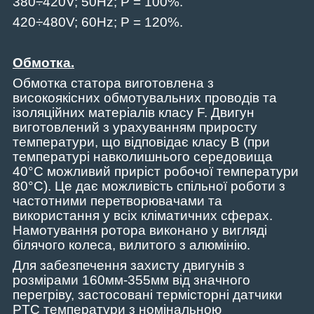
380÷420
V
; 50
Hz
;
P
= 100%.
420÷480
V
; 60
Hz
;
P
= 120%.
Обмотка.
Обмотка статора виготовлена ​​з
високоякісних обмотувальних проводів та
ізоляційних матеріалів класу
F
. Двигун
виготовлений з урахуванням приросту
температури, що відповідає класу
B
(при
температурі навколишнього середовища
40°С можливий приріст робочої температури
80°С).
Це дає можливість спільної роботи з
частотними перетворювачами та
використання у всіх кліматичних сферах.
Намотування ротора виконано у вигляді
біл
я
чого колеса, вилитого з алюмінію.
Для забезпечення захисту двигунів з
розмірами 160мм-355мм від значного
перегріву, застосовані термісторні датчики
PTC
температури з номінальною