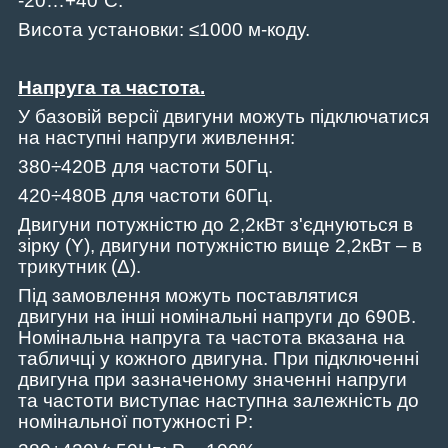
-20…+40˚C.
Висота установки: ≤1000 м-коду.
Напруга та частота
.
У базовій версії двигуни можуть підключатися
на наступні напруги живлення:
380÷420В для частоти 50Гц.
420÷480В для частоти 60Гц.
Двигуни потужністю до 2,2кВт з'єднуються в
зірку (Y), двигуни потужністю вище 2,2кВт – в
трикутник (Δ).
Під замовлення можуть поставлятися
двигуни на інші номінальні напруги до 690В.
Номінальна напруга та частота вказана на
табличці у кожного двигуна. При підключенні
двигуна при зазначеному значенні напруги
та частоти виступає наступна залежність до
номінальної потужності P: