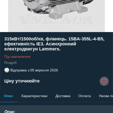
315кВт/1500об/хв, фланець. 15BA-355L-4-В5,
ефективність IE3. Асинхронний
електродвигун Lammers.
Під замовлення
Роздріб
Відправка з
05 вересня 2026
Ціну уточнюйте
Опис
Характеристики
Доставка
Оплата
Умови п
Опис