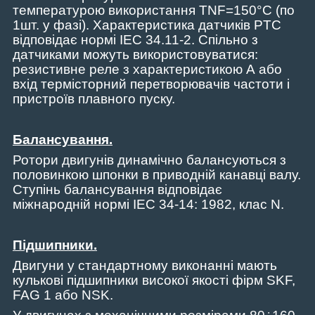
температурою використання
TNF
=150°
C
(по
1шт. у фазі).
Характеристика датчиків PTC
відповідає нормі IEC 34.11-2. Спільно з
датчиками можуть використовуватися:
резистивне реле з характеристикою А або
вхід термісторний перетворювачів частоти і
пристроїв плавного пуску.
Балансування
.
Ротори двигунів динамічно балансуються з
половинкою шпонки в приводній канавці валу.
Ступінь балансування відповідає
міжнародній нормі IEC 34-14: 1982, клас N.
Підшипники.
Двигуни у стандартному виконанні мають
кулькові підшипники високої якості фірм
SKF
,
FAG
1 або
NSK
.