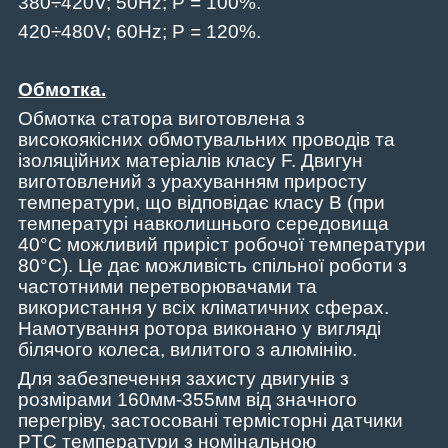
380÷420
V
; 50
Hz
;
P
= 100%.
420÷480
V
; 60
Hz
;
P
= 120%.
Обмотка.
Обмотка статора виготовлена ​​з
високоякісних обмотувальних проводів та
ізоляційних матеріалів класу
F
. Двигун
виготовлений з урахуванням приросту
температури, що відповідає класу
B
(при
температурі навколишнього середовища
40°С можливий приріст робочої температури
80°С).
Це дає можливість спільної роботи з
частотними перетворювачами та
використання у всіх кліматичних сферах.
Намотування ротора виконано у вигляді
біл
я
чого колеса, вилитого з алюмінію.
Для забезпечення захисту двигунів з
розмірами 160мм-355мм від значного
перегріву, застосовані термісторні датчики
PTC
температури з номінальною