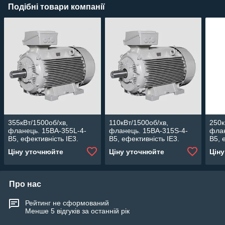
Подібні товари компанії
355кВт/1500об/хв,
110кВт/1500об/хв,
250к
фланець. 15BA-355L-4-
фланець. 15BA-315S-4-
флан
В5, ефективність IE3.
В5, ефективність IE3.
В5, 
Асинхронний
Асинхронний
Аси
Ціну уточнюйте
Ціну уточнюйте
Цін
електродвигун Lammers.
електродвигун Lammers.
елек
Про нас
Рейтинг не сформований
Менше 5 відгуків за останній рік