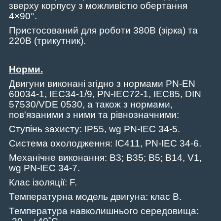
зверху корпусу з можливістю обертання
4×90°.
Пристосований для роботи 380В (зірка) та
220В (трикутник).
Норми.
Двигуни виконані згідно з нормами
PN
-
EN
60034-1,
IEC
34-1/9,
PN
-
IEC
72-1,
IEC
85,
DIN
57530/
VDE
0530, а також з нормами,
пов'язаними з ними та рівнозначними:
Ступінь захисту:
IP
55,
wg
PN
-
IEC
34-5.
Система охолодження: IC411, PN-IEC 34-6.
Механічне виконання:
B
3;
B
35;
B
5;
B
14,
V
1,
wg
PN
-
IEC
34-7.
Клас ізоляції: F.
Температурна модель двигуна: клас B.
Температура навколишнього середовища: