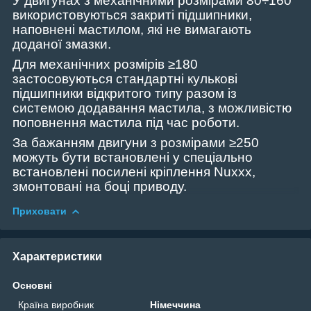
У двигунах з механічними розмірами
80
÷160
використовуються закриті підшипники,
наповнені мастилом
,
які не вимагають
доданої
змазки
.
Для механічних розмірів ≥180
застосовуються стандартні кулькові
підшипники відкритого типу разом із
системою додавання мастила
,
з можливістю
поповнення мастила під час роботи.
За бажанням двигуни з розмірами ≥250
можуть бути встановлені у спеціально
встановлені посилені кріплення Nuxxx,
змонтовані на боці приводу.
Приховати
Характеристики
Основні
Країна виробник
Німеччина