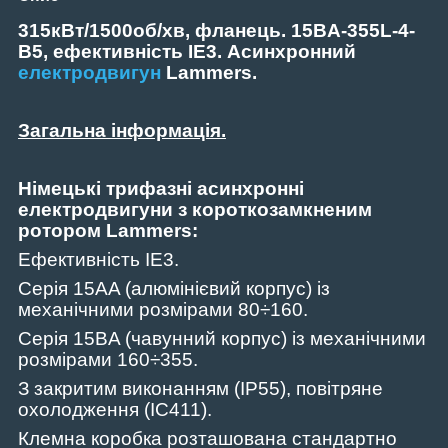
315кВт/1500об/хв, фланець. 15BA-355L-4-
В5, ефективність IE3. Асинхронний
електродвигун
Lammers.
Загальна інформація.
Німецькі трифазні асинхронні
електродвигуни з короткозамкненим
ротором Lammers:
Ефективність IE3.
Серія 15AA (алюмінієвий корпус) із
механічними розмірами 80÷160.
Серія 15BA (чавунний корпус) із механічними
розмірами 160÷355.
З закритим виконанням (IP55)
,
повітряне
охолодження (IC411).
Клемна коробка розташована стандартно