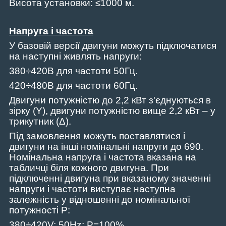
Висота установки: ≤1000 м.
Напруга і частота
У базовій версії двигуни можуть підключатися
на наступні живлять напруги:
380÷420В для частоти 50Гц.
420÷480В для частоти 60Гц.
Двигуни потужністю до 2,2 кВт з'єднуються в
зірку (Y), двигуни потужністю вище 2,2 кВт – у
трикутник (Δ).
Під замовлення можуть поставлятися і
двигуни на інші номінальні напруги до 690.
Номінальна напруга і частота вказана на
табличці біля кожного двигуна. При
підключенні двигуна при вказаному значенні
напруги і частоти виступає наступна
залежність у відношенні до номінальної
потужності P:
380÷420V; 50Hz; P=100%.