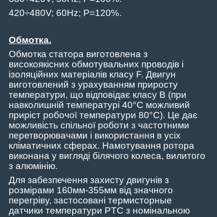
420÷480V; 60Hz; P=120%.
Обмотка.
Обмотка статора виготовлена з
високоякісних обмотувальних проводів і
ізоляційних матеріалів класу F. Двигун
виготовлений з урахуванням приросту
температури, що відповідає класу B (при
навколишній температурі 40°С можливий
приріст робочої температури 80°С). Це дає
можливість спільної роботи з частотними
перетворювачами і використання в усіх
кліматичних сферах. Намотування ротора
виконана у вигляді білячого колеса, вилитого
з алюмінію.
Для забезпечення захисту двигунів з
розмірами 160
мм
-355
мм
від значного
перегріву, застосовані термисторные
датчики температури PTC з номінальною