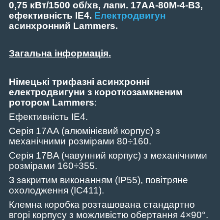
0,75 кВт/1500 об/хв, лапи. 17
AA-80M-4-В3,
ефективність
IE4.
Електродвигун
асинхронний Lammers.
Загальна інформація.
Німецькі трифазні асинхронні
електродвигуни з короткозамкненим
ротором Lammers
:
Ефективність
IE4.
Серія 17
AA (алюмінієвий корпус) з
механічними розмірами
80
÷1
60
.
Серія 17
BA (чавунний корпус) з механічними
розмірами 160÷355.
З закритим виконанням (IP55), повітряне
охолодження (IC411).
Клемна коробка розташована стандартно
вгорі корпусу з можливістю обертання 4×90°.