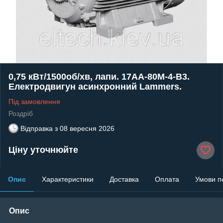
0,75 кВт/1500об/хв, лапи. 17AA-80M-4-В3.
Електродвигун асинхронний Lammers.
Під замовлення
Роздріб
Відправка з
08 вересня 2026
Ціну уточнюйте
Опис
Характеристики
Доставка
Оплата
Умови п
Опис