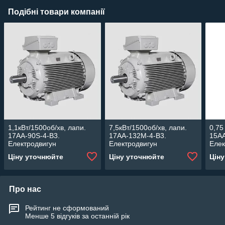
Подібні товари компанії
1,1кВт/1500об/хв, лапи.
7,5кВт/1500об/хв, лапи.
0,75
17AA-90S-4-В3.
17AA-132M-4-В3.
15AA
Електродвигун
Електродвигун
Елек
асинхронний Lammers.
асинхронний Lammers.
аси
Ціну уточнюйте
Ціну уточнюйте
Цін
Про нас
Рейтинг не сформований
Менше 5 відгуків за останній рік