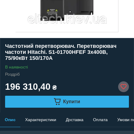
Частотний перетворювач. Перетворювач
частоти Hitachi. S1-01700HFEF 3х400В,
75/90кВт 150/170А
В наявності
Роздріб
196 310,40
₴
Купити
Опис
Характеристики
Доставка
Оплата
Умови п