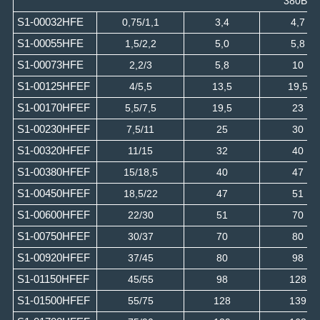
380В
S1-00032HFE
0,75/1,1
3,4
4,7
S1-00055HFE
1,5/2,2
5,0
5,8
S1-00073HFE
2,2/3
5,8
10
S1-00125HFEF
4/5,5
13,5
19,5
S1-00170HFEF
5,5/7,5
19,5
23
S1-00230HFEF
7,5/11
25
30
S1-00320HFEF
11/15
32
40
S1-00380HFEF
15/18,5
40
47
S1-00450HFEF
18,5/22
47
51
S1-00600HFEF
22/30
51
70
S1-00750HFEF
30/37
70
80
S1-00920HFEF
37/45
80
98
S1-01150HFEF
45/55
98
128
S1-01500HFEF
55/75
128
139