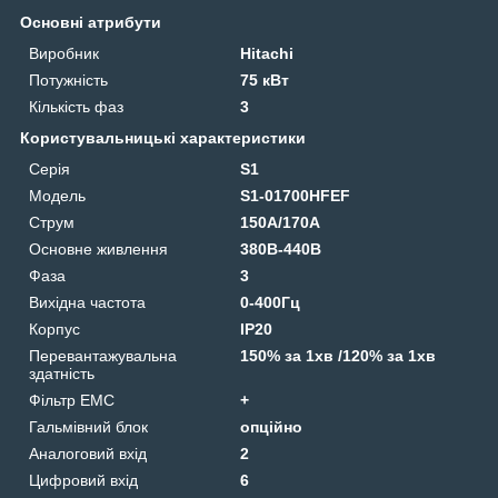
Основні атрибути
Виробник
Hitachi
Потужність
75 кВт
Кількість фаз
3
Користувальницькі характеристики
Серія
S1
Модель
S1-01700HFEF
Струм
150А/170А
Основне живлення
380В-440В
Фаза
3
Вихідна частота
0-400Гц
Корпус
IP20
Перевантажувальна
150% за 1хв /120% за 1хв
здатність
Фільтр ЕМС
+
Гальмівний блок
опційно
Аналоговий вхід
2
Цифровий вхід
6