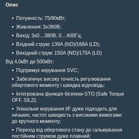
Опис
Потужність: 75/90
кВт
;
Живлення:
3
х
380
В;
Вихід: 3х0…
380
B, 0…400Гц;
Вхідний струм
: 139А (ND)/168
A
(
LD
)
;
В
ихідний струм
:
150А (ND)/170А (
LD
)
Від 4,0кВт до 500кВт:
Підтримує керування SVC;
Забезпечує високу точність регулювання
обертового моменту і швидка відповідь;
Інтегрована функція безпеки-STO (Safe Torque
OFF, SIL2);
Унікальне керування I/F дуже підходить для
низьких
,
частот швидкість з високими вимогами
до крутного моменту;
Перехід від обертового стану до гальмування
постійним струмом дуже плавний;