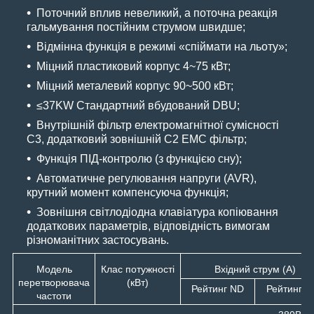
Поточний вплив невеликий, а поточна реакція
гальмування постійним струмом швидше;
Відмінна функція в режимі «спіймати на льоту»;
Міцний пластиковий корпус 4~75 кВт;
Міцний металевий корпус 90~500 кВт;
≤37KW Стандартний вбудований DBU;
Внутрішній фільтр електромагнітної сумісності
C3, додатковий зовнішній C2 ЕМС фільтр;
Функція ПІД-контролю (з функцією сну);
Автоматичне регулювання напруги (AVR),
крутний момент компенсуюча функція;
Зовнішня світлодіодна клавіатура копіювання
додаткових параметрів, відповідність вимогам
різноманітних застосувань.
Модель
Клас потужності
Вхідний струм (А)
перетворювача
(кВт)
Рейтинг ND
Рейтинг L
частоти