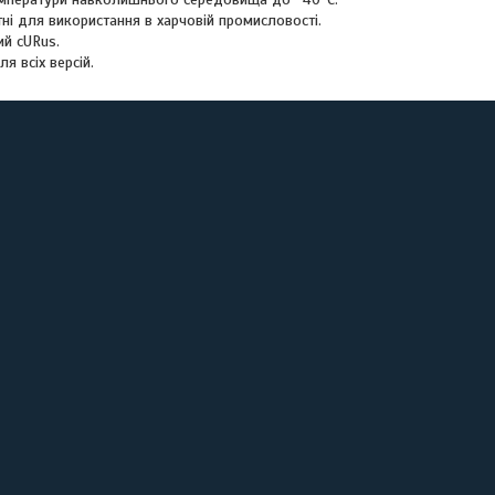
тні для використання в харчовій промисловості.
ий cURus.
я всіх версій.