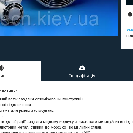
пов
пис
Специфікація
ристики:
ний потік завдяки оптимізованій конструкції.
ості підключення.
тема для різних застосувань.
ь.
сть до вібрації завдяки міцному корпусу з листового металу/лиття під 
листовий метал, стійкий до морської води литий сплав.
емператури навколишнього середовища до -40°C.