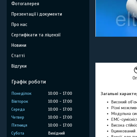
Фотогалерея
Презентації і документи
Про нас
Сертифікати та ліцензії
Новини
Статті
Відгуки
О
Графік роботи
Понеділок
10:00
17:00
Загальні характе
Вівторок
10:00
17:00
Високий об'єм
Різні можлив
Середа
10:00
17:00
Модульна сис
Четвер
10:00
17:00
ЕМС-сумісніст
Пʼятниця
10:00
17:00
Висока стійкі
Оцинкований 
Субота
Вихідний
Версії для т