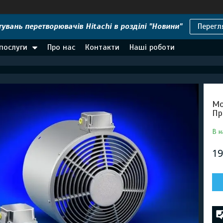
увань перетворювачів Hitachi в розділі "Новини"
Перегл
 послуги
Про нас
Контакти
Наші роботи
Мо
Пр
В н
19