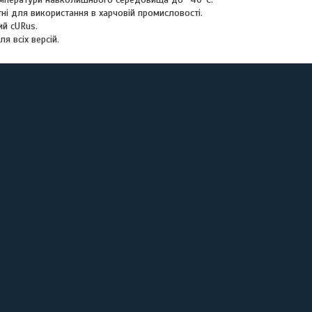
тні для використання в харчовій промисловості.
ий cURus.
я всіх версій.