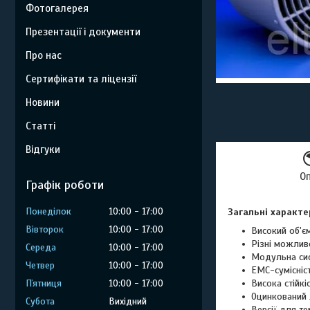
Фотогалерея
Презентації і документи
Про нас
Сертифікати та ліцензії
Новини
Статті
Відгуки
О
Графік роботи
Понеділок
10:00
17:00
Загальні характе
Вівторок
10:00
17:00
Високий об'єм
Різні можлив
Середа
10:00
17:00
Модульна сис
Четвер
10:00
17:00
ЕМС-сумісніст
Пʼятниця
10:00
17:00
Висока стійкі
Оцинкований 
Субота
Вихідний
Версії для т