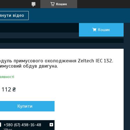
Кошик
янути відео
Кошик
дуль примусового охолодження Zeltech IEC 132.
имусовий обдув двигуна.
аявності
 112 ₴
Купити
+380 (67) 498-16-48
Viber