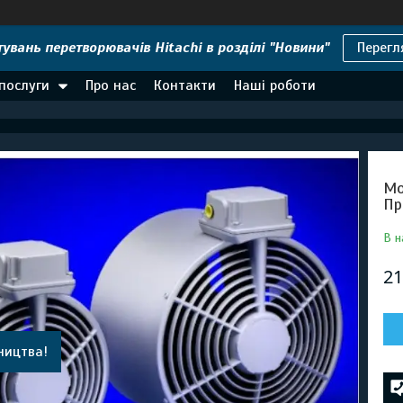
увань перетворювачів Hitachi в розділі "Новини"
Перегл
 послуги
Про нас
Контакти
Наші роботи
Мо
Пр
В н
21
ництва!