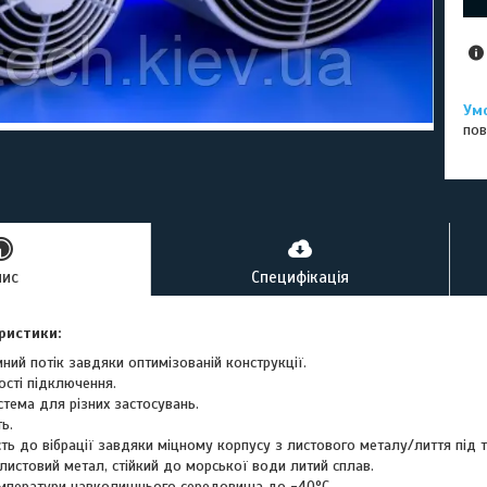
пов
пис
Специфікація
ристики:
ний потік завдяки оптимізованій конструкції.
ості підключення.
тема для різних застосувань.
ь.
сть до вібрації завдяки міцному корпусу з листового металу/лиття під 
листовий метал, стійкий до морської води литий сплав.
емператури навколишнього середовища до -40°C.