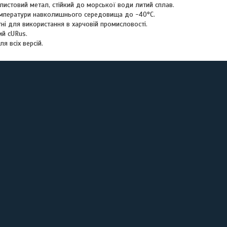
листовий метал, стійкий до морської води литий сплав.
емператури навколишнього середовища до -40°C.
тні для використання в харчовій промисловості.
ий cURus.
я всіх версій.