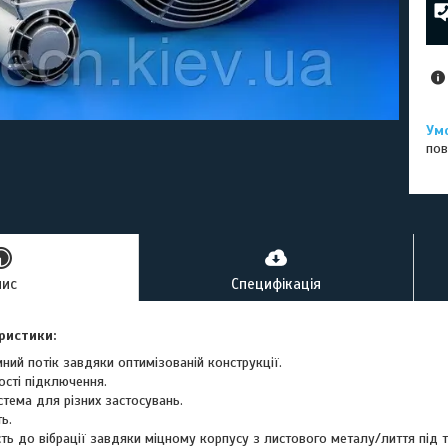
пов
пис
Специфікація
ристики:
ний потік завдяки оптимізованій конструкції.
ості підключення.
тема для різних застосувань.
ь.
сть до вібрації завдяки міцному корпусу з листового металу/лиття під 