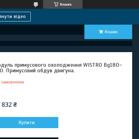
Кошик
янути відео
Кошик
дуль примусового охолодження WISTRO Bg180-
0. Примусовий обдув двигуна.
 замовлення
Відправка з 20 вересня 2026
 832 ₴
Купити