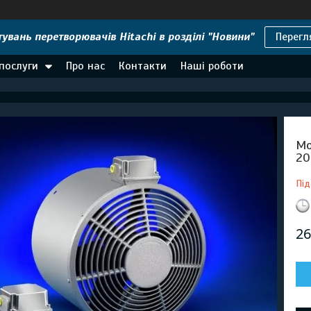
увань перетворювачів Hitachi в розділі "Новини"
Перегл
 послуги
Про нас
Контакти
Наші роботи
Мо
20
Під
26