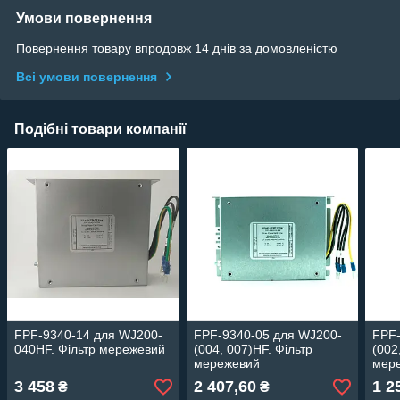
Умови повернення
Повернення товару впродовж 14 днів за домовленістю
Всі умови повернення
Подібні товари компанії
FPF-9340-14 для WJ200-
FPF-9340-05 для WJ200-
FPF-
040HF. Фільтр мережевий
(004, 007)НF. Фільтр
(002
мережевий
мер
3 458
2 407,60
1 2
₴
₴