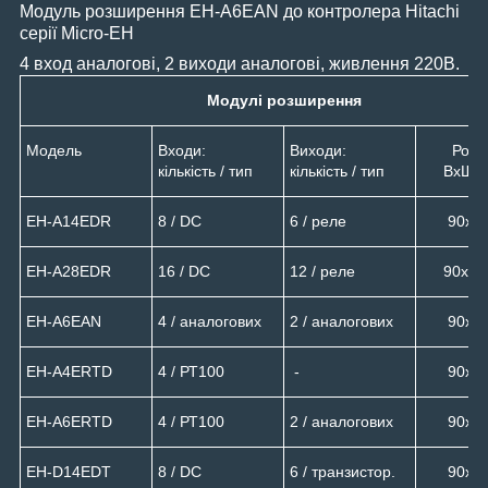
Модуль розширення EH-A6E
AN
до контролера Hitachi
серії Micro-EH
4 вход аналогов
і
, 2 виход
и аналогові
, живлення 220В.
Модулі розширення
Модель
Входи:
Виходи:
Розм
кількість / тип
кількість / тип
ВхШхГ
EH-A14EDR
8 / DC
6 / реле
90х9
EH-A28EDR
16 / DC
12 / реле
90х15
EH-A6EAN
4 / аналогових
2 / аналогових
90х9
EH-A4ERTD
4 / РТ100
-
90х9
EH-A6ERTD
4 / РТ100
2 / аналогових
90х9
EH-D14EDT
8 / DC
6 / транзистор.
90х9