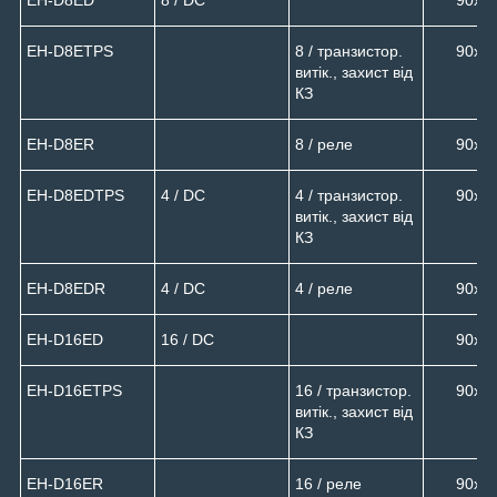
EH-D8ETPS
8 / транзистор.
90х9
витік., захист від
КЗ
EH-D8ER
8 / реле
90х9
EH-D8EDTPS
4 / DC
4 / транзистор.
90х9
витік., захист від
КЗ
EH-D8EDR
4 / DC
4 / реле
90х9
EH-D16ED
16 / DC
90х9
EH-D16ETPS
16 / транзистор.
90х9
витік., захист від
КЗ
EH-D16ER
16 / реле
90х9