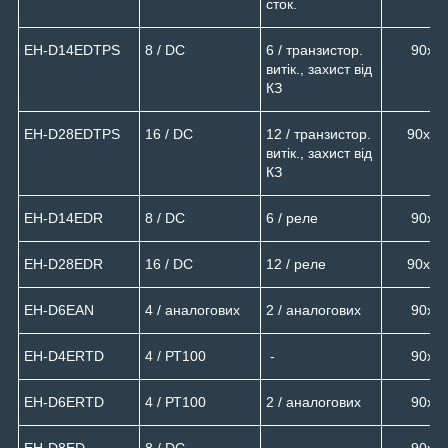
сток.
EH-D14EDTPS
8 / DC
6 / транзистор.
90х9
витік., захист від
КЗ
EH-D28EDTPS
16 / DC
12 / транзистор.
90х15
витік., захист від
КЗ
EH-D14EDR
8 / DC
6 / реле
90х9
EH-D28EDR
16 / DC
12 / реле
90х15
EH-D6EAN
4 / аналогових
2 / аналогових
90х9
EH-D4ERTD
4 / РТ100
-
90х9
EH-D6ERTD
4 / РТ100
2 / аналогових
90х9
EH-D8ED
8 / DC
90х9