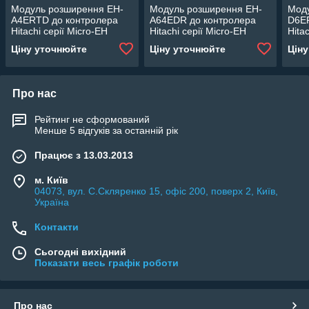
Модуль розширення EH-
Модуль розширення EH-
Мод
A4ERTD до контролера
A64EDR до контролера
D6E
Hitachi серії Micro-EH
Hitachi серії Micro-EH
Hita
Ціну уточнюйте
Ціну уточнюйте
Цін
Про нас
Рейтинг не сформований
Менше 5 відгуків за останній рік
Працює з 13.03.2013
м. Київ
04073, вул. C.Скляренко 15, офіс 200, поверх 2, Київ,
Україна
Контакти
Сьогодні вихідний
Показати весь графік роботи
Про нас