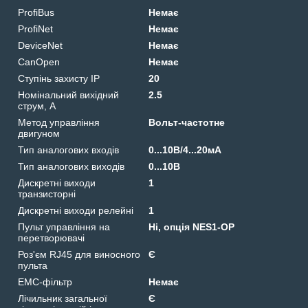
ProfiBus
Немає
ProfiNet
Немає
DeviceNet
Немає
CanOpen
Немає
Ступінь захисту IP
20
Номінальний вихідний
2.5
струм, А
Метод управління
Вольт-частотне
двигуном
Тип аналогових входів
0...10В/4...20мА
Тип аналогових виходів
0...10В
Дискретні виходи
1
транзисторні
Дискретні виходи релейні
1
Пульт управління на
Ні, опція NES1-OP
перетворювачі
Роз'єм RJ45 для виносного
Є
пульта
EMC-фільтр
Немає
Лічильник загальної
Є