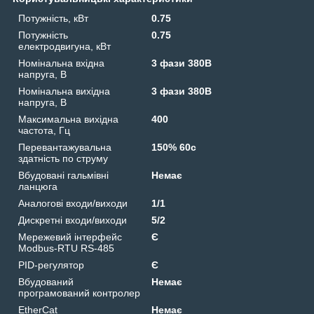
Потужність, кВт
0.75
Потужність
0.75
електродвигуна, кВт
Номінальна вхідна
3 фази 380В
напруга, В
Номінальна вихідна
3 фази 380В
напруга, В
Максимальна вихідна
400
частота, Гц
Перевантажувальна
150% 60с
здатність по струму
Вбудовані гальмівні
Немає
ланцюга
Аналогові входи/виходи
1/1
Дискретні входи/виходи
5/2
Мережевий інтерфейс
Є
Modbus-RTU RS-485
PID-регулятор
Є
Вбудований
Немає
програмований контролер
EtherCat
Немає