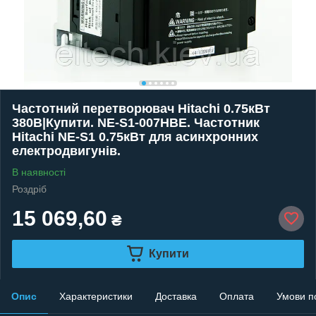
Частотний перетворювач Hitachi 0.75кВт
380В|Купити. NE-S1-007HBE. Частотник
Hitachi NE-S1 0.75кВт для асинхронних
електродвигунів.
В наявності
Роздріб
15 069,60
₴
Купити
Опис
Характеристики
Доставка
Оплата
Умови п