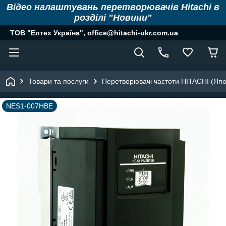
Відео налаштувань перетворювачів Hitachi в
розділі "Новини"
ТОВ "Елтех Україна", office@hitachi-ukr.com.ua
Товари та послуги
Перетворювачі частоти HITACHI (Япо
NES1-007НBE