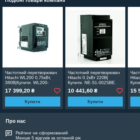
Подібні товари компанії
Частотний перетворювач
Частотний перетворювач
Част
Hitachi WL200 0,75кВт,
Hitachi 0.2кВт 220В|
Hita
380В|Купити. WL200-
Купити. NE-S1-002SBE.
Купи
007HFE. Частотник Hitachi
Частотник Hitachi NE-S1
Част
17 399,20
10 441,60
15 
₴
₴
0,75кВт для точного
0.2кВт для асинхронних
1,5к
керування двигуном.
електродвигунів.
елек
Купити
Купити
Про нас
Рейтинг не сформований
Менше 5 відгуків за останній рік