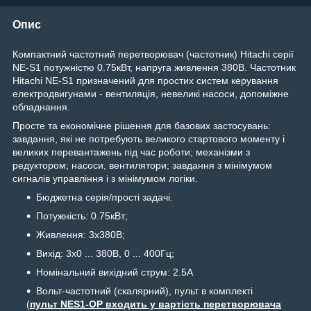
Опис
Компактний частотний перетворювач (частотник) Hitachi серії
NE-S1 потужністю 0.75кВт, напруга живлення 380В. Частотник
Hitachi NE-S1 призначений для простих систем керування
електродвигунами - вентиляція, невеликі насоси, допоміжне
обладнання.
Просте та економічне рішення для базових застосувань:
завдання, які не потребують великого стартового моменту і
великих перевантажень під час роботи; механізми з
редуктором; насоси, вентилятори; завдання з мінімумом
сигналів управління і з мінімумом логіки.
Бюджетна серія/прості задачі.
Потужність: 0.75кВт;
Живлення: 3х380В;
Вихід: 3х0 ... 380В, 0 ... 400Гц;
Номінальний вихідний струм: 2.5А
Вольт-частотний (скалярний), пульт в комплекті
(
пульт NES1-OP входить у вартість перетворювача