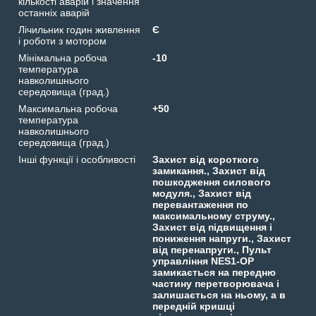
кількості аварій і значення
останніх аварій
Лічильник годин живлення
Є
і роботи з мотором
Мінімальна робоча
-10
температура
навколишнього
середовища (град.)
Максимальна робоча
+50
температура
навколишнього
середовища (град.)
Інші функції і особливості
Захист від короткого
замикання., Захист від
пошкодження силового
модуля., Захист від
перевантаження по
максимальному струму.,
Захист від підвищення і
пониження напруги., Захист
від перенапруги., Пульт
управління NES1-OP
замикається на передню
частину перетворювача і
залишається на ньому, а в
передній кришці