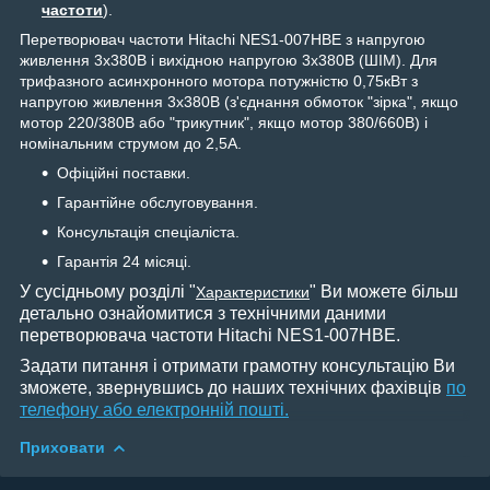
частоти
).
Перетворювач частоти Hitachi NES1-007HBE з напругою
живлення 3х380В і вихідною напругою 3х380В (ШІМ). Для
трифазного асинхронного мотора потужністю 0,75кВт з
напругою живлення 3х380В (з'єднання обмоток "зірка", якщо
мотор 220/380В або "трикутник", якщо мотор 380/660В) і
номінальним струмом до 2,5А.
Офіційні поставки.
Гарантійне обслуговування.
Консультація спеціаліста.
Гарантія 24 місяці.
У сусідньому розділі "
" Ви можете більш
Характеристики
детально ознайомитися з технічними даними
перетворювача частоти Hitachi NES1-007НBE.
Задати питання і отримати грамотну консультацію Ви
зможете, звернувшись до наших технічних фахівців
по
телефону або електронній пошті.
Приховати