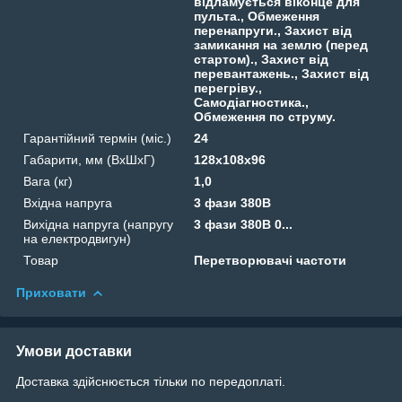
відламується віконце для
пульта., Обмеження
перенапруги., Захист від
замикання на землю (перед
стартом)., Захист від
перевантажень., Захист від
перегріву.,
Самодіагностика.,
Обмеження по струму.
Гарантійний термін (міс.)
24
Габарити, мм (ВхШхГ)
128х108х96
Вага (кг)
1,0
Вхідна напруга
3 фази 380В
Вихідна напруга (напругу
3 фази 380В 0...
на електродвигун)
Товар
Перетворювачі частоти
Приховати
Умови доставки
Доставка здійснюється тільки по передоплаті.