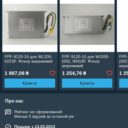
FPF-9120-24 для WL200-
FPF-9120-10 для WJ200-
FPF-
022SF. Фільтр мережевий
(002, 004)SF. Фільтр
(002
мережевий
мер
1 887,08
1 254,76
1 2
₴
₴
Купити
Купити
Про нас
Рейтинг не сформований
Менше 5 відгуків за останній рік
Працює з 13.03.2013