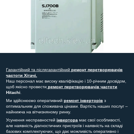
Гарантійний та післягарантійний
ремонт
перетворювачів
частоти
Хітачі.
Наш персонал має високу кваліфікацію і 10-річним досвідом,
щоб якісно провести
ремонт перетворювачів частоти
Hitachi
.
Ми здійснюємо оперативний
ремонт інверторів
з
оптимальним для споживача цінами. Вартість наших послуг –
найнижча на вітчизняному ринку.
Усунення несправностей
інвертора
має свої особливості,
але наявність діагностичних пристроїв і наявність на складі
базових комплектуючих, що дає можливість оперативно і