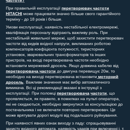
частоти?
При правильній експлуатації
перетворювач частоти
HITACHI
може працювати значно більше свого гарантійного
терміну - до 18 років і більше.
Умови експлуатації, наявність нестабільної електромережі,
кваліфікація персоналу відіграють важливу роль. При
нестабільній живильної мережі, щоб захистити перетворювач
частоти від кидків вхідної напруги, викликаних роботою
компенсаторів коефіцієнта потужності, тиристорних
установок, зварювальних трансформаторів та інших
пристроїв, на вході перетворювача частоти необхідно
встановити мережевий дросель. Якщо довжина кабелю від
перетворювача частоти
до двигуна перевищує 20м, то
необхідно на виході перетворювача встановити
моторний
дросель
. Важливе значення має вибір автоматичного
вимикача. Всі ці рекомендації вказані в інструкції з
експлуатації. При поломці
перетворювача
частоти
, що
проявляється, як правило, в помилках на пульті оператора,
які не скидаються, необхідно звернутися за консультацією до
постачальника і не включати повторно перетворювач. Це
може врятувати дорогі модулі від подальшого руйнування.
При наявності явних ознак виходу з ладу: спрацьовуванні
захисту вхідного автомата, наявність ударів при включенні і. т.