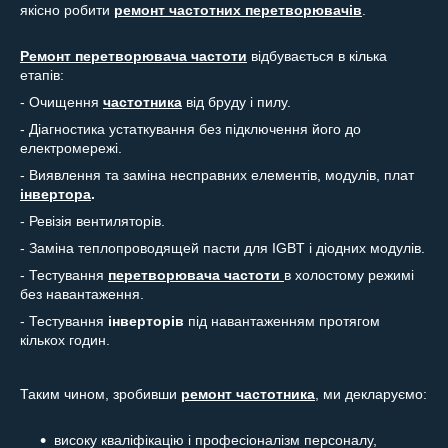
якісно робити
ремонт частотних перетворювачів
.
Ремонт перетворювача частоти
відбувається в кілька
етапів:
- Очищення
частотника
від бруду і пилу.
- Діагностика устаткування без підключення його до
електромережі.
- Виявлення та заміна несправних елементів, модулів, плат
інвертора
.
- Ревізія вентиляторів.
- Заміна теплопроводящей пасти для IGBT і діодних модулів.
- Тестування
перетворювача частоти
в холостому режимі
без навантаження.
- Тестування
інверторів
під навантаженням протягом
кількох годин.
Таким чином, зробивши
ремонт
частотника
, ми декларуємо:
високу кваліфікацію і професіоналізм персоналу,