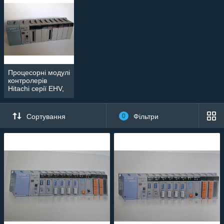
Процесорні модулі
контролерів
Hitachi серії EHV,
EHV+, HX
Сортування
0
Фільтри