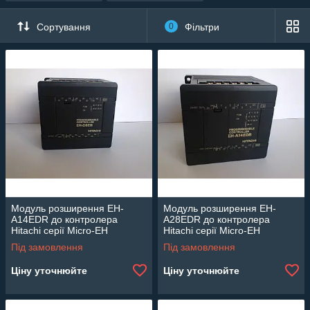
Сортування
0
Фільтри
Модуль розширення EH-
Модуль розширення EH-
A14EDR до контролера
A28EDR до контролера
Hitachi серії Micro-EH
Hitachi серії Micro-EH
Під замовлення
Під замовлення
Ціну уточнюйте
Ціну уточнюйте